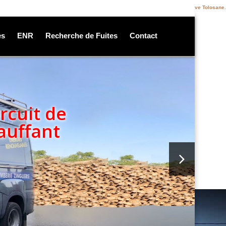
e et maintenance chauffage sur Seysses, Muret, Frouzins, Cugnaux et Villeneuve Tolosane.
es
ENR
Recherche de Fuites
Contact
rcuit de
auffant