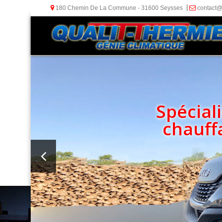
180 Chemin De La Commune - 31600 Seysses
contact@q
Spécial
chauff