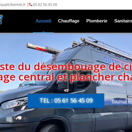
ualit-thermie.fr
05 61 56 45 09
Plombier chauffagiste dépannag
Accueil
Chauffage
Plomberie
Sanitair
iste du désembouage de ci
age central et plancher ch
TEL : 05 61 56 45 09