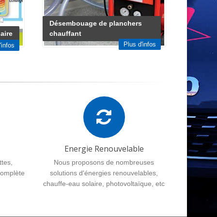
Désembouage de planchers
aire
chauffant
Plus d'infos
'infos
Energie Renouvelable
ttes,
Nous proposons de nombreuses
 complète
solutions d'énergies renouvelables,
chauffe-eau solaire, photovoltaïque, etc